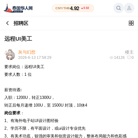
4.92
CNY/THB
▲0.02
招聘区
远程UI美工
灰与幻想
楼主
2026-6-13 17:58:29
14126
0
要求岗位：远程UI美工
要求人数：1 位
薪资待遇
:
入职：1200U，转正1300U，
转正后每月递增 100U，至 1500U 封顶，10休4
岗位要求
：
1、有海外电子站UI设计图经验
2、学历不限，有平面设计，或ui设计专业优先
3、有美术功底，较强的审美和创意设计能力，整体布局能力和色彩感