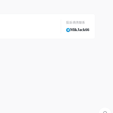
投诉/商务联系
MikJack66