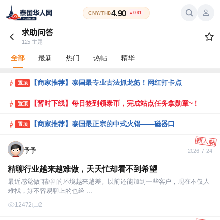
4.90
CNY/THB
▲0.01
求助问答
125 主题
全部
最新
热门
热帖
精华
【商家推荐】泰国最专业古法抓龙筋！网红打卡点
置顶
【暂时下线】每日签到领泰币，完成站点任务拿勋章~！
置顶
【商家推荐】泰国最正宗的中式火锅——磁器口
置顶
予予
2026-7-24
精聊行业越来越难做，天天忙却看不到希望
最近感觉做“精聊”的环境越来越差。以前还能加到一些客户，现在不仅人
难找，好不容易聊上的也经 ...
12472
2