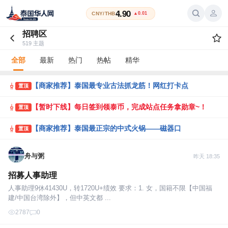
4.90
CNY/THB
▲0.01
招聘区
519 主题
全部
最新
热门
热帖
精华
【商家推荐】泰国最专业古法抓龙筋！网红打卡点
置顶
【暂时下线】每日签到领泰币，完成站点任务拿勋章~！
置顶
【商家推荐】泰国最正宗的中式火锅——磁器口
置顶
舟与粥
昨天 18:35
招募人事助理
人事助理9休41430U，转1720U+绩效 要求：1. 女，国籍不限【中国福
建/中国台湾除外】，但中英文都 ...
2787
0