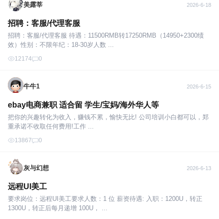
美露莘
2026-6-18
招聘：客服/代理客服
招聘：客服/代理客服 待遇：11500RMB转17250RMB（14950+2300绩
效）性别：不限年纪：18-30岁人数 ...
12174
0
牛牛1
2026-6-15
ebay电商兼职 适合留 学生/宝妈/海外华人等
把你的兴趣转化为收入，赚钱不累，愉快无比! 公司培训小白都可以，郑
重承诺不收取任何费用!工作 ...
13867
0
灰与幻想
2026-6-13
远程UI美工
要求岗位：远程UI美工要求人数：1 位 薪资待遇: 入职：1200U，转正
1300U，转正后每月递增 100U， ...