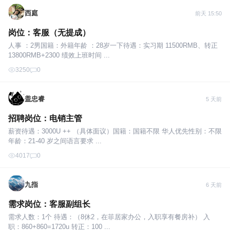
西庭
前天 15:50
岗位：客服（无提成）
人事 ：2男国籍：外籍年龄 ：28岁一下待遇：实习期 11500RMB、转正
13800RMB+2300 绩效上班时间 ...
3250
0
盖忠睿
5 天前
招聘岗位：电销主管
薪资待遇：3000U ++ （具体面议）国籍：国籍不限 华人优先性别：不限
年龄：21-40 岁之间语言要求 ...
4017
0
九指
6 天前
需求岗位：客服副组长
需求人数：1个 待遇：（8休2，在菲居家办公，入职享有餐房补） 入
职：860+860=1720u 转正：100 ...