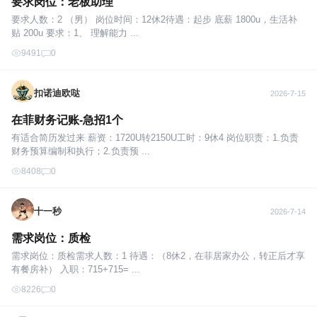
要求岗位：老板助理
要求人数：2 （男） 岗位时间：12休2待遇：起步 底薪 1800u，生活补
贴 200u 要求：1、 理解能力 ...
9491
0
扣诺迪欧哒
2026-7-15
在菲财务记账-急招1个
有适合简历发过来 薪资：1720U转2150U工时：9休4 岗位职责：1.负责
财务预算编制和执行；2.负责预 ...
8408
0
十一秒
2026-7-14
需求岗位：质检
需求岗位：质检需求人数：1 待遇：（8休2，在菲居家办公，转正后才享
有餐房补） 入职：715+715= ...
8226
0