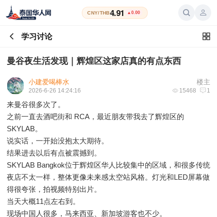
4.91
CNY/THB
▲0.00
学习讨论
曼谷夜生活发现｜辉煌区这家店真的有点东西
小建爱喝棒水
楼主
2026-6-26 14:24:16
15468
1
来曼谷很多次了。
之前一直去酒吧街和 RCA，最近朋友带我去了辉煌区的
SKYLAB。
说实话，一开始没抱太大期待。
结果进去以后有点被震撼到。
SKYLAB Bangkok位于辉煌区华人比较集中的区域，和很多传统
夜店不太一样，整体更像未来感太空站风格。灯光和LED屏幕做
得很夸张，拍视频特别出片。
当天大概11点左右到。
现场中国人很多，马来西亚、新加坡游客也不少。