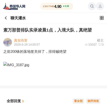
4.90
CNY/THB
▼0.00
聊天灌水
素万那普排队实录凌晨1点，入境大队，真绝望
真实伤害
楼主
2026-6-26 14:05:07
15037
3
之前200铢的落地签关掉了，排得贼绝望
全部回复
看全部
倒序浏览
3