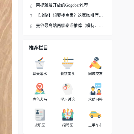
芭提雅最开放的Gogobar推荐
【攻略】想要找良家？这家咖啡厅你可以试试
曼谷最高端两家泰浴推荐（模特、网红、明星
推荐栏目
聊天灌水
餐饮美食
同城交友
声色犬马
学习讨论
求助问答
求职区
招聘区
二手车市