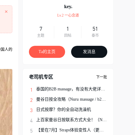
key.
×
Lv.2 一心念道
7
1
51
主题
回帖
泰币
中国人的
Ta的主页
发消息
老司机专区
下一批
泰国的B2B massage，有没有大佬详细解说一
曼谷日按全攻略（Nuru massage / b2b按摩避
日式按摩？你的全自动洗澡机
上百家曼谷日按联系方式大全！（Nuru Massa
【爱在7月】Straps体验变性人（更新完结）