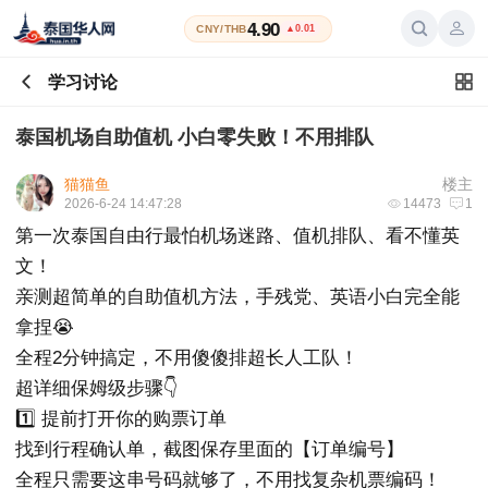
4.90
CNY/THB
▲0.01
学习讨论
泰国机场自助值机 小白零失败！不用排队
猫猫鱼
楼主
2026-6-24 14:47:28
14473
1
第一次泰国自由行最怕机场迷路、值机排队、看不懂英
文！
亲测超简单的自助值机方法，手残党、英语小白完全能
拿捏😭
全程2分钟搞定，不用傻傻排超长人工队！
超详细保姆级步骤👇
1️⃣ 提前打开你的购票订单
找到行程确认单，截图保存里面的【订单编号】
全程只需要这串号码就够了，不用找复杂机票编码！