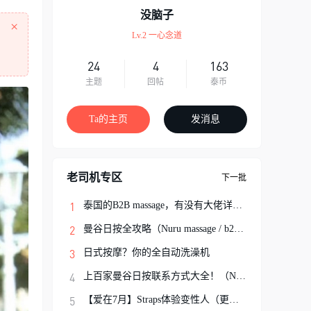
没脑子
×
Lv.2 一心念道
24
4
163
主题
回帖
泰币
Ta的主页
发消息
老司机专区
下一批
泰国的B2B massage，有没有大佬详细解说一
曼谷日按全攻略（Nuru massage / b2b按摩避
日式按摩？你的全自动洗澡机
上百家曼谷日按联系方式大全！（Nuru Massa
【爱在7月】Straps体验变性人（更新完结）