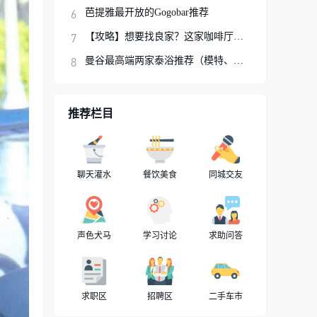
芭提雅最开放的Gogobar推荐
【攻略】想要找良家？这家咖啡厅你可以试试
曼谷最高端两家泰浴推荐（模特、网红、明星
推荐栏目
聊天灌水
餐饮美食
同城交友
声色犬马
学习讨论
求助问答
求职区
招聘区
二手车市