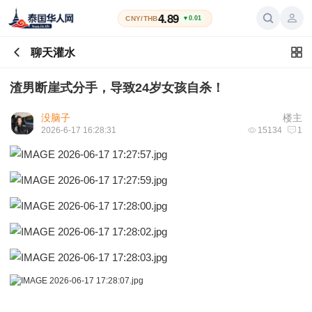
4.89
CNY/THB
▼0.01
聊天灌水
渣男断崖式分手，导致24岁女孩自杀！
没脑子
楼主
2026-6-17 16:28:31
15134
1