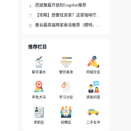
芭提雅最开放的Gogobar推荐
【攻略】想要找良家？这家咖啡厅你可以试试
曼谷最高端两家泰浴推荐（模特、网红、明星
推荐栏目
聊天灌水
餐饮美食
同城交友
声色犬马
学习讨论
求助问答
求职区
招聘区
二手车市