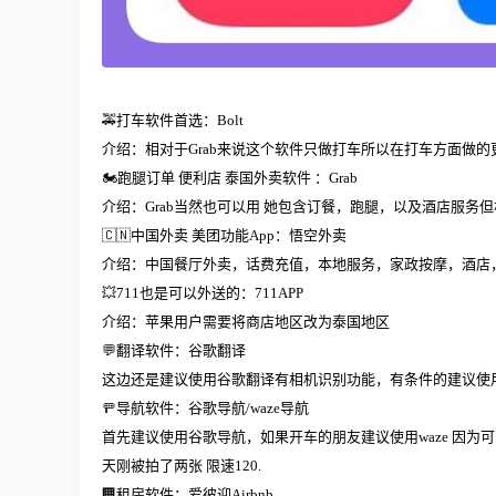
🚕打车软件首选：Bolt
介绍：相对于Grab来说这个软件只做打车所以在打车方面做
🏍跑腿订单 便利店 泰国外卖软件 ：Grab
介绍：Grab当然也可以用 她包含订餐，跑腿，以及酒店服务但相
🇨🇳中国外卖 美团功能App：悟空外卖
介绍：中国餐厅外卖，话费充值，本地服务，家政按摩，酒店，
💥711也是可以外送的：711APP
介绍：苹果用户需要将商店地区改为泰国地区
💬翻译软件：谷歌翻译
这边还是建议使用谷歌翻译有相机识别功能，有条件的建议使
🚥导航软件：谷歌导航/waze导航
首先建议使用谷歌导航，如果开车的朋友建议使用waze 因为
天刚被拍了两张 限速120.
🏢租房软件：爱彼迎Airbnb