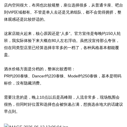
店内空间很大，布局也比较规整，座位选择很多，从普通卡座、吧台
到VIP区域都有。不管是单人去还是兄弟组队，都不会觉得拥挤，整
体观感还是比较舒适的。
这家店能火起来，核心原因还是“人多”。官方宣传是每晚约150人轮
班，我实际体验下来大概在80人左右浮动。虽然没宣传那么夸张，
但在同类型店里已经算选择非常多的一档了，各种风格基本都能覆
盖。
酒水价格方面是分档的，整体比较透明：
PR约200泰铢、Dancer约220泰铢、Model约250泰铢，基本是明码
标价，没有隐藏消费。
需要注意的是，晚上10点以后是高峰期，人流非常多，现场氛围会
很热，但同时好位置和选择也会被快速占满，想挑选余地大的话建议
早点到。