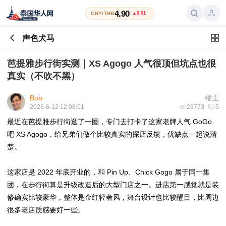
4.90
CNY/THB
▲0.01
声色犬马
芭提雅步行街实测｜XS Agogo 人气很顶但坑点也很
真实（不吹不黑）
Bob
楼主
2026-6-12 12:08:01
23773
5
最近在芭提雅步行街逛了一圈，专门去打卡了这家老牌人气 GoGo
吧 XS Agogo，给兄弟们做个比较真实的探店反馈，优缺点一起说清
楚。
这家店是 2022 年底开业的，和 Pin Up、Chick Gogo 属于同一集
团，在步行街算是升级改造后的大型门店之一。进店第一感觉就是装
修确实比较豪华，整体是金红轻奢风，舞台设计也比较醒目，比周边
很多老店质感要好一些。