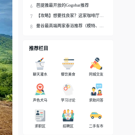
芭提雅最开放的Gogobar推荐
【攻略】想要找良家？这家咖啡厅你可以试试
曼谷最高端两家泰浴推荐（模特、网红、明星
推荐栏目
聊天灌水
餐饮美食
同城交友
声色犬马
学习讨论
求助问答
求职区
招聘区
二手车市