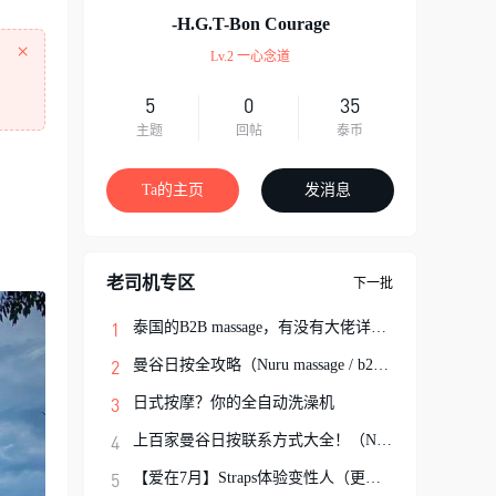
-H.G.T-Bon Courage
×
Lv.2 一心念道
5
0
35
主题
回帖
泰币
Ta的主页
发消息
老司机专区
下一批
泰国的B2B massage，有没有大佬详细解说一
曼谷日按全攻略（Nuru massage / b2b按摩避
日式按摩？你的全自动洗澡机
上百家曼谷日按联系方式大全！（Nuru Massa
【爱在7月】Straps体验变性人（更新完结）