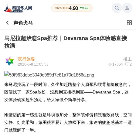
4.90
CNY/THB
▼0.01
声色犬马
马尼拉超治愈Spa推荐｜Devarana Spa体验感直接
拉满
夜行旅客
楼主
2026-6-8 11:05:53
17664
2
来马尼拉玩了一段时间，久坐加赶路整个人肩颈和腰背都挺疲惫的，
随便找了一家Spa放松，没想到直接挖到宝——Devarana Spa，这
次体验确实超出预期，给大家做个简单分享。
刚进店的第一感觉就是环境很加分，整体装修偏精致雅致路线，空间
安静、灯光柔和，氛围很容易让人放松下来，旅途的疲惫感基本一进
门就缓解了一半。