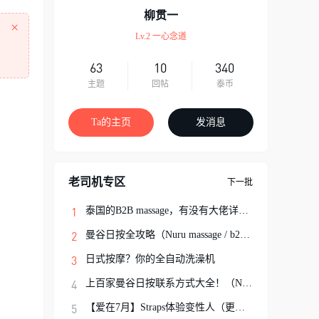
柳贯一
×
Lv.2 一心念道
63
10
340
主题
回帖
泰币
Ta的主页
发消息
老司机专区
下一批
泰国的B2B massage，有没有大佬详细解说一
曼谷日按全攻略（Nuru massage / b2b按摩避
日式按摩？你的全自动洗澡机
上百家曼谷日按联系方式大全！（Nuru Massa
【爱在7月】Straps体验变性人（更新完结）