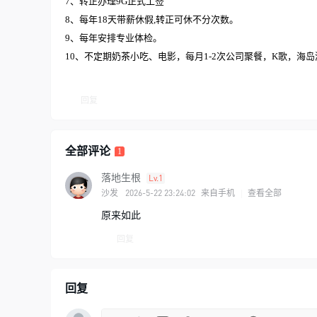
7、转正办理9G正式工签
8、每年18天带薪休假,转正可休不分次数。
9、每年安排专业体检。
10、不定期奶茶小吃、电影，每月1-2次公司聚餐，K歌，海
回复
全部评论
1
落地生根
Lv.1
2026-5-22 23:24:02
沙发
来自手机
|
查看全部
原来如此
回复
回复