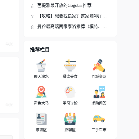
芭提雅最开放的Gogobar推荐
【攻略】想要找良家？这家咖啡厅你可以试试
曼谷最高端两家泰浴推荐（模特、网红、明星
举报
推荐栏目
聊天灌水
餐饮美食
同城交友
声色犬马
学习讨论
求助问答
举报
求职区
招聘区
二手车市