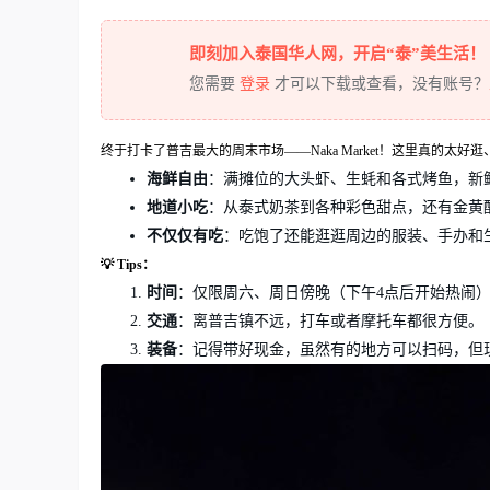
即刻加入泰国华人网，开启“泰”美生活！
您需要
登录
才可以下载或查看，没有账号？
终于打卡了普吉最大的周末市场——Naka Market！这里真的
海鲜自由
：满摊位的大头虾、生蚝和各式烤鱼，新
地道小吃
：从泰式奶茶到各种彩色甜点，还有金黄
不仅仅有吃
：吃饱了还能逛逛周边的服装、手办和
💡 Tips：
时间
：仅限周六、周日傍晚（下午4点后开始热闹
交通
：离普吉镇不远，打车或者摩托车都很方便。
装备
：记得带好现金，虽然有的地方可以扫码，但