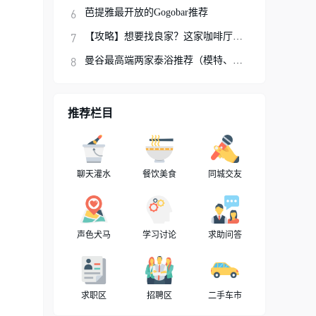
芭提雅最开放的Gogobar推荐
【攻略】想要找良家？这家咖啡厅你可以试试
曼谷最高端两家泰浴推荐（模特、网红、明星
推荐栏目
聊天灌水
餐饮美食
同城交友
声色犬马
学习讨论
求助问答
求职区
招聘区
二手车市