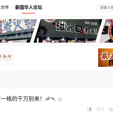
泰国华人论坛
人世界
一格的千万别来！🦐🍡
4