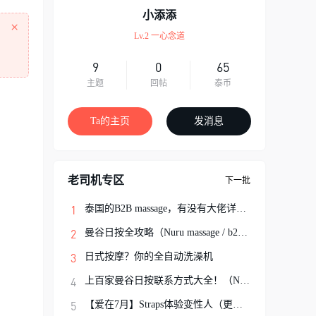
小添添
×
Lv.2 一心念道
9
0
65
主题
回帖
泰币
Ta的主页
发消息
老司机专区
下一批
泰国的B2B massage，有没有大佬详细解说一
曼谷日按全攻略（Nuru massage / b2b按摩避
日式按摩？你的全自动洗澡机
上百家曼谷日按联系方式大全！（Nuru Massa
【爱在7月】Straps体验变性人（更新完结）