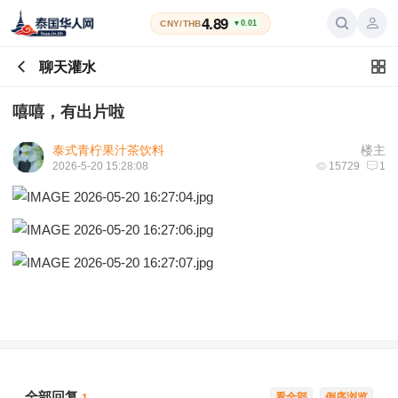
4.89
CNY/THB
▼0.01
聊天灌水
嘻嘻，有出片啦
泰式青柠果汁茶饮料
楼主
2026-5-20 15:28:08
15729
1
全部回复
看全部
倒序浏览