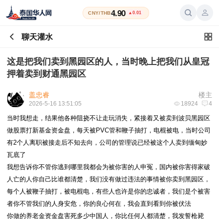
4.90
CNY/THB
▲0.01
聊天灌水
这是把我们卖到黑园区的人，当时晚上把我们从皇冠
押着卖到财通黑园区
盖忠睿
楼主
2026-5-16 13:51:05
18924
4
当时我想走，结果他各种阻挠不让走玩消失，紧接着又被卖到波贝黑园区
做股票打新基金资金盘，每天被PVC管和鞭子抽打，电棍被电，当时公司
有2个人离职被接走后不知去向，公司的管理说已经被这个人卖到缅甸妙
瓦底了
我想告诉你不管你逃到哪里我都会为被你害的人申冤，国内被你害得家破
人亡的人你自己比谁都清楚，我们没有做过违法的事情被你卖到黑园区，
每个人被鞭子抽打，被电棍电，有些人也许是你的忠诚者，我们是个被害
者你不管我们的人身安危，你的良心何在，我会直到看到你被伏法
你做的养老金资金盘害死多少中国人，你比任何人都清楚，我发誓枪毙