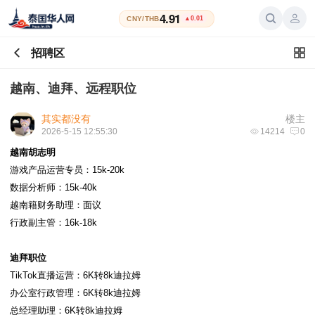
4.91
CNY/THB
▲0.01
招聘区
越南、迪拜、远程职位
其实都没有
楼主
2026-5-15 12:55:30
14214
0
越南胡志明
游戏产品运营专员：15k-20k
数据分析师：15k-40k
越南籍财务助理：面议
行政副主管：16k-18k
迪拜职位
TikTok直播运营：6K转8k迪拉姆
办公室行政管理：6K转8k迪拉姆
总经理助理：6K转8k迪拉姆