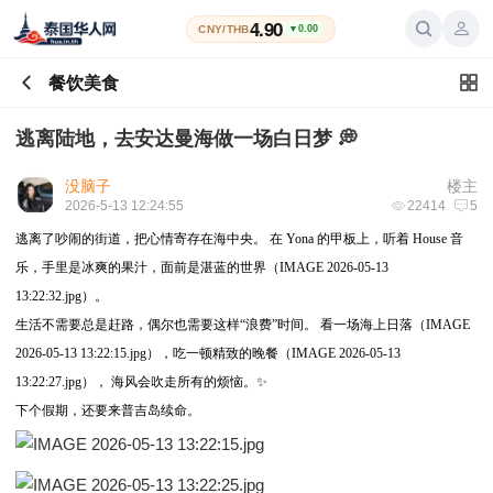
4.90
CNY/THB
▼0.00
餐饮美食
逃离陆地，去安达曼海做一场白日梦 💭
没脑子
楼主
2026-5-13 12:24:55
22414
5
逃离了吵闹的街道，把心情寄存在海中央。 在 Yona 的甲板上，听着 House 音
乐，手里是冰爽的果汁，面前是湛蓝的世界（IMAGE 2026-05-13
13:22:32.jpg）。
生活不需要总是赶路，偶尔也需要这样“浪费”时间。 看一场海上日落（IMAGE
2026-05-13 13:22:15.jpg），吃一顿精致的晚餐（IMAGE 2026-05-13
13:22:27.jpg）， 海风会吹走所有的烦恼。✨
下个假期，还要来普吉岛续命。