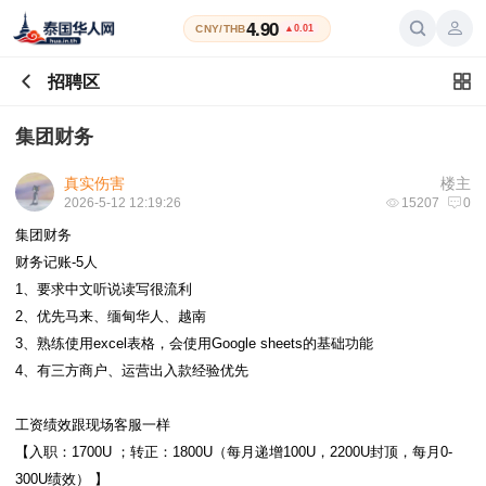
4.90
CNY/THB
▲0.01
招聘区
集团财务
真实伤害
楼主
2026-5-12 12:19:26
15207
0
集团财务
财务记账-5人
1、要求中文听说读写很流利
2、优先马来、缅甸华人、越南
3、熟练使用excel表格，会使用Google sheets的基础功能
4、有三方商户、运营出入款经验优先
工资绩效跟现场客服一样
【入职：1700U ；转正：1800U（每月递增100U，2200U封顶，每月0-
300U绩效） 】