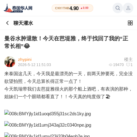
4.90
CNY/THB
▲0.00
聊天灌水
曼谷水肿退散！今天在芭堤雅，终于找回了我的“正
常长相”😂
zhypini
楼主
2026-5-12 11:51:03
19470
1
来泰国这几天，今天我是最漂亮的一天，前两天肿要死，完全没
欲望拍照，今天总算长得正常一点了！
今天凯瑞带我们去芭提雅很火的那个船上酒吧，有表演的那种，
姐妹们一个个眼睛都看直了！！今天真的纯度假了🏖️ ​