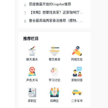
芭提雅最开放的Gogobar推荐
【攻略】想要找良家？这家咖啡厅你可以试试
曼谷最高端两家泰浴推荐（模特、网红、明星
推荐栏目
聊天灌水
餐饮美食
同城交友
声色犬马
学习讨论
求助问答
求职区
招聘区
二手车市