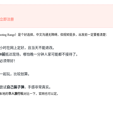
立即注册
hooting Range）是个好选择，中文沟通无障碍，但规矩挺多，出发前一定要看清楚：
小时在网上定好，且当天不能退改。
00前
抵达现场，哪怕晚一分钟人家可能都不接待了。
必须带好！
人一起玩，比较划算。
尝试
自己装子弹
，手感非常真实。
本地的
华人旅行社
对比一下，官网也可以定。