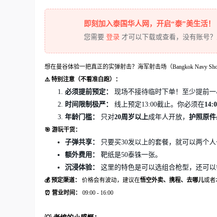
即刻加入泰国华人网，开启“泰”美生活！
您需要
登录
才可以下载或查看，没有账号？
想在曼谷体验一把真正的实弹射击？海军射击场（Bangkok Navy S
⚠️ 特别注意（不看准白跑）：
必须提前预定：
现场不接待临时下单！至少提前一
时间限制极严：
线上预定13:00截止。你必须在
14:
年龄门槛：
只对
20周岁以上
成年人开放，
护照原件
🎯 游玩干货：
子弹共享：
只要买30发以上的套餐，就可以两个
额外费用：
靶纸是50泰铢一张。
沉浸体验：
这里的特色是可以选组合枪型，还可以
💰 预定渠道：
价格会有波动，建议在
悟空外卖、携程、去哪儿
或者
⏰ 营业时间：
09:00 - 16:00