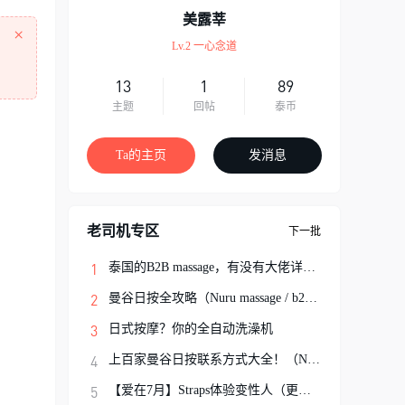
美露莘
×
Lv.2 一心念道
13
1
89
主题
回帖
泰币
Ta的主页
发消息
老司机专区
下一批
泰国的B2B massage，有没有大佬详细解说一
曼谷日按全攻略（Nuru massage / b2b按摩避
日式按摩？你的全自动洗澡机
上百家曼谷日按联系方式大全！（Nuru Massa
【爱在7月】Straps体验变性人（更新完结）