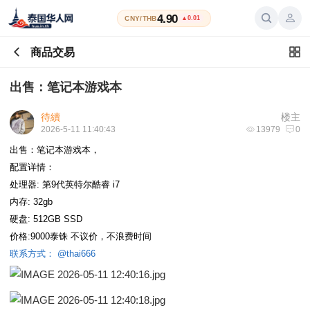
4.90
CNY/THB
▲0.01
商品交易
出售：笔记本游戏本
待續
楼主
2026-5-11 11:40:43
13979
0
出售：笔记本游戏本，
配置详情：
处理器: 第9代英特尔酷睿 i7
内存: 32gb
硬盘: 512GB SSD
价格:9000泰铢 不议价，不浪费时间
联系方式： @thai666