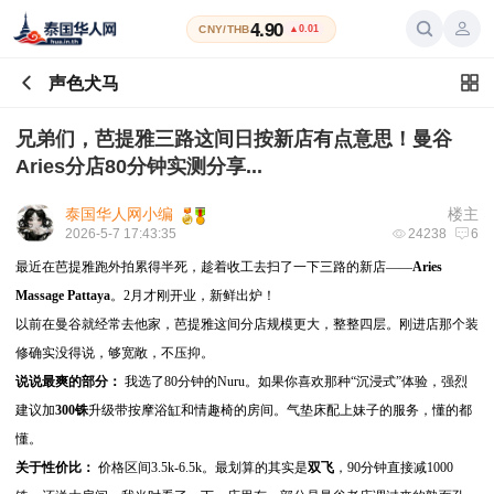
4.90
CNY/THB
▲0.01
声色犬马
兄弟们，芭提雅三路这间日按新店有点意思！曼谷
Aries分店80分钟实测分享...
泰国华人网小编
楼主
2026-5-7 17:43:35
24238
6
最近在芭提雅跑外拍累得半死，趁着收工去扫了一下三路的新店——
Aries
Massage Pattaya
。2月才刚开业，新鲜出炉！
以前在曼谷就经常去他家，芭提雅这间分店规模更大，整整四层。刚进店那个装
修确实没得说，够宽敞，不压抑。
说说最爽的部分：
我选了80分钟的Nuru。如果你喜欢那种“沉浸式”体验，强烈
建议加
300铢
升级带按摩浴缸和情趣椅的房间。气垫床配上妹子的服务，懂的都
懂。
关于性价比：
价格区间3.5k-6.5k。最划算的其实是
双飞
，90分钟直接减1000