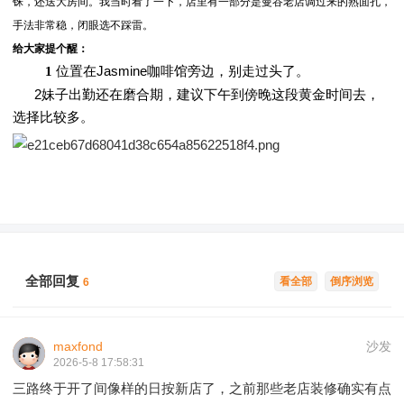
铢，还送大房间。我当时看了一下，店里有一部分是曼谷老店调过来的熟面孔，
手法非常稳，闭眼选不踩雷。
给大家提个醒：
位置在Jasmine咖啡馆旁边，别走过头了。
1
2妹子出勤还在磨合期，建议下午到傍晚这段黄金时间去，
选择比较多。
全部回复
看全部
倒序浏览
6
maxfond
沙发
2026-5-8 17:58:31
三路终于开了间像样的日按新店了，之前那些老店装修确实有点