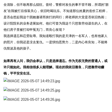
全清除，但不敢再那么猖狂。曾经，警察对发生的事不管不顾，所谓的“朋
友”在我被打后假装关心，依旧吃喝玩乐。不知道那位姓夏的造价工程师，
是否会想起我这个因她邀请而挨打的同行；师老师的大堂是否依旧热闹；
设计院院长的业务进展如何。他们可曾为我这个只想靠劳动谋生的人，在
他们房子里被打却申冤无门，而良心发现？
我选择遗忘和忍受耻辱。我知道殴打我的是天津的一名军人，也有他家人
的照片，但我还是没去复仇。一是惧怕恶势力，二是内心有良知，不能将
仇恨波及他的孩子。
如果再有人问，我仍会承认，只是选择遗忘。作为无权无势的普通人，或
许只能如此。我相信很多人能理解。现在的我依旧善良，只想靠劳动赚
钱，平平安安生活。