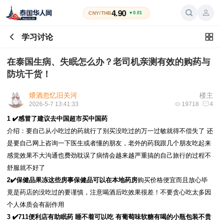
4.90
CNY/THB
▼0.01
学习讨论
在泰国生病、失眠怎么办？老司机亲测有效的购药与
防坑干货！
煨酒忽忆旧关河
楼主
2026-5-7 13:41:33
19718
4
1 ✔️感冒了建议去中国超市买中国药
介绍：要自己从小吃过的药就行了别买没吃过的万一过敏就得不偿失了 还
是要自己网上咨询一下医生或者懂的朋友，老外的药我跟几个朋友吃起来
感觉效果不大沟通也费劲耽误了病情会越来越严重搞的自己旅行的过程不
舒服就不好了
2✔️保健品果冻这些房事保健品可以在本地药房
购买价格便宜而且放心毕
竟是药店的没吃过的要谨慎，注意喝酒后吃效果很差！不要贪心吃太多因
个人体质会有副作用
3 ✔️711便利店有助眠药 睡不着可以吃 有葡萄味软糖有喝的小瓶包装不贵