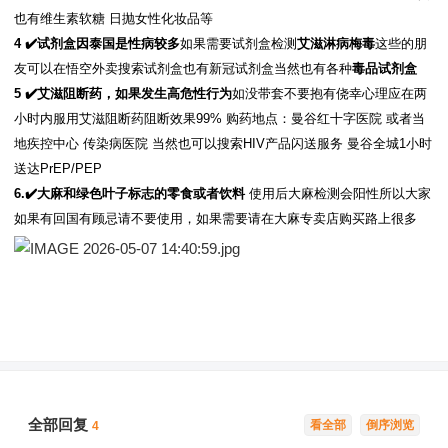
也有维生素软糖 日抛女性化妆品等
4 ✔️试剂盒因泰国是性病较多
如果需要试剂盒检测
艾滋淋病梅毒
这些的朋
友可以在悟空外卖搜索试剂盒也有新冠试剂盒当然也有各种
毒品试剂盒
5 ✔️艾滋阻断药，如果发生高危性行为
如没带套不要抱有侥幸心理应在两
小时内服用艾滋阻断药阻断效果99% 购药地点：曼谷红十字医院 或者当
地疾控中心 传染病医院 当然也可以搜索HIV产品闪送服务 曼谷全城1小时
送达PrEP/PEP
6.✔️大麻和绿色叶子标志的零食或者饮料
使用后大麻检测会阳性所以大家
如果有回国有顾忌请不要使用，如果需要请在大麻专卖店购买路上很多
全部回复
看全部
倒序浏览
4