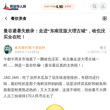
4.90
CNY/THB
▲0.01
餐饮美食
曼谷避暑失败录：走进“东南亚版大理古城”，啥也没
买全在吃！
泰式青柠果汁茶饮料
楼主
2026-5-7 13:29:32
20773
6
乍都乍周末市场逛了一圈啥也没买，有点像走进大理古城一
样……倒是一直在吃😂（曼谷最近真的太热啦！）
JAD JAN：吃了凉拌木瓜加了花生味道怪怪的，冬阴功还行
啦，最好吃的是那个海鲜凉拌妈妈面，说是凉拌其实虾和鱿鱼和
面都是刚煮熟还热的，又大又新鲜，这道不错吃，但份量不大两
人点三份就得170人民币左右了