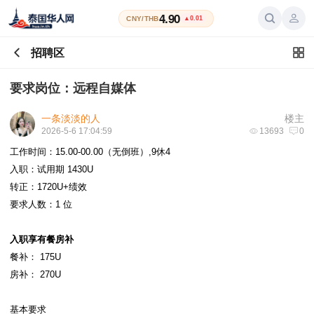
4.90
CNY/THB
▲0.01
招聘区
要求岗位：远程自媒体
一条淡淡的人
楼主
2026-5-6 17:04:59
13693
0
工作时间：15.00-00.00（无倒班）,9休4
入职：试用期 1430U
转正：1720U+绩效
要求人数：1 位
入职享有餐房补
餐补： 175U
房补： 270U
基本要求