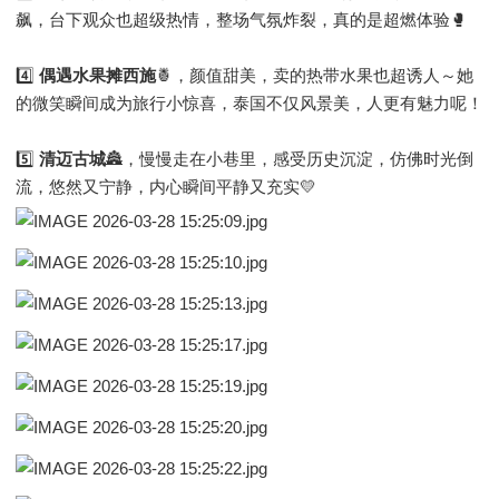
飙，台下观众也超级热情，整场气氛炸裂，真的是超燃体验🥊
4️⃣
偶遇水果摊西施
🍍，颜值甜美，卖的热带水果也超诱人～她
的微笑瞬间成为旅行小惊喜，泰国不仅风景美，人更有魅力呢！
5️⃣
清迈古城
🏯，慢慢走在小巷里，感受历史沉淀，仿佛时光倒
流，悠然又宁静，内心瞬间平静又充实💛