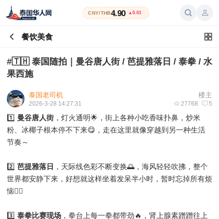
4.90
CNY/THB
▲0.01
餐饮美食
#🇹🇭 泰国随拍｜曼谷唐人街 / 芭提雅落日 / 泰拳 / 水
果西施
泰国老司机
楼主
2026-3-28 14:27:31
27768
5
1️⃣
曼谷唐人街
，灯火通明🌟，街上各种小吃香味扑鼻，炒米
粉、冰椰子根本停不下来😋，走在这里就像穿越到另一种生活
节奏～
2️⃣
芭提雅落日
，天际线色彩不断变换🌅，海风轻轻吹拂，整个
世界都安静下来，好想就这样坐着发呆半小时，暂时忘掉所有烦
恼🧘‍♂️
3️⃣
泰拳比赛现场
，拳台上每一拳都带劲🔥，肾上腺素蹭蹭往上