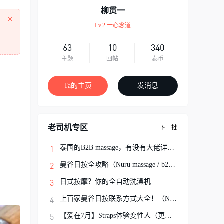
柳贯一
×
Lv.2 一心念道
63
10
340
主题
回帖
泰币
！
Ta的主页
发消息
老司机专区
下一批
泰国的B2B massage，有没有大佬详细解说一
曼谷日按全攻略（Nuru massage / b2b按摩避
日式按摩？你的全自动洗澡机
上百家曼谷日按联系方式大全！（Nuru Massa
【爱在7月】Straps体验变性人（更新完结）