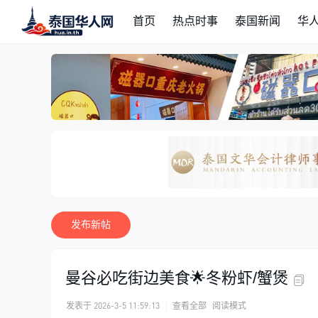
首页
热点时事
泰国新闻
华
发布新帖
曼谷必吃街边美食🌟冬粉虾/蟹煲
发表于 2026-3-5 11:59:13
|
查看全部
阅读模式