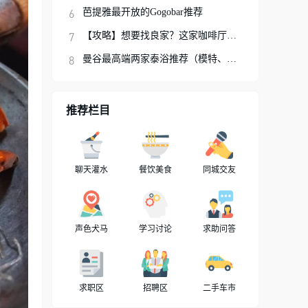
芭提雅最开放的Gogobar推荐
【攻略】想要找良家？这家咖啡厅你可以试试
曼谷最高端两家泰浴推荐（模特、网红、明星
推荐栏目
聊天灌水
餐饮美食
同城交友
声色犬马
学习讨论
求助问答
求职区
招聘区
二手车市