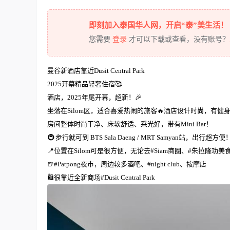
即刻加入泰国华人网，开启“泰”美生活！
您需要
登录
才可以下载或查看，没有账号？
曼谷新酒店靠近Dusit Central Park
2025开幕精品轻奢住宿🥰
酒店，2025年尾开幕，超新！🎉
坐落在Silom区，适合喜爱热闹的旅客🔥酒店设计时尚，有健
房间整体时尚干净、床软舒适、采光好，带有Mini Bar！
🚇 步行就可到 BTS Sala Daeng / MRT Samyan站，出行超方便
📍位置在Silom可是很方便，无论去#Siam商圈、#朱拉隆功美食
🍺#Patpong夜市，周边较多酒吧、#night club、按摩店
🛍很靠近全新商场#Dusit Central Park