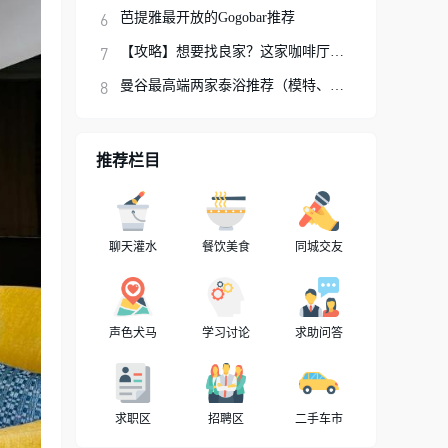
芭提雅最开放的Gogobar推荐
【攻略】想要找良家？这家咖啡厅你可以试试
曼谷最高端两家泰浴推荐（模特、网红、明星
推荐栏目
聊天灌水
餐饮美食
同城交友
声色犬马
学习讨论
求助问答
求职区
招聘区
二手车市