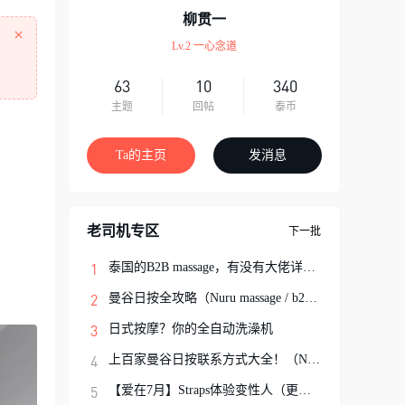
柳贯一
×
Lv.2 一心念道
63
10
340
主题
回帖
泰币
Ta的主页
发消息
老司机专区
下一批
泰国的B2B massage，有没有大佬详细解说一
曼谷日按全攻略（Nuru massage / b2b按摩避
日式按摩？你的全自动洗澡机
上百家曼谷日按联系方式大全！（Nuru Massa
【爱在7月】Straps体验变性人（更新完结）