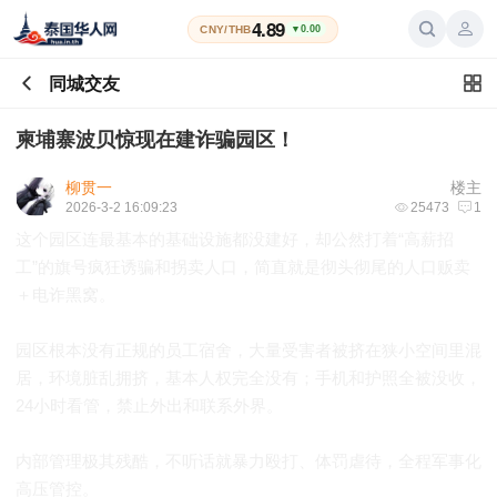
4.89
CNY/THB
▼0.00
同城交友
柬埔寨波贝惊现在建诈骗园区！
柳贯一
楼主
2026-3-2 16:09:23
25473
1
这个园区连最基本的基础设施都没建好，却公然打着“高薪招
工”的旗号疯狂诱骗和拐卖人口，简直就是彻头彻尾的人口贩卖
＋电诈黑窝。
园区根本没有正规的员工宿舍，大量受害者被挤在狭小空间里混
居，环境脏乱拥挤，基本人权完全没有；手机和护照全被没收，
24小时看管，禁止外出和联系外界。
内部管理极其残酷，不听话就暴力殴打、体罚虐待，全程军事化
高压管控。