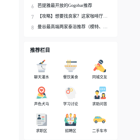
芭提雅最开放的Gogobar推荐
【攻略】想要找良家？这家咖啡厅你可以试试
曼谷最高端两家泰浴推荐（模特、网红、明星
推荐栏目
聊天灌水
餐饮美食
同城交友
声色犬马
学习讨论
求助问答
求职区
招聘区
二手车市