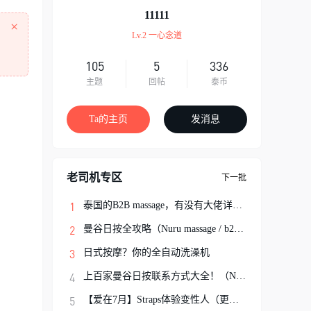
11111
×
Lv.2 一心念道
105
5
336
主题
回帖
泰币
Ta的主页
发消息
老司机专区
下一批
泰国的B2B massage，有没有大佬详细解说一
曼谷日按全攻略（Nuru massage / b2b按摩避
日式按摩？你的全自动洗澡机
上百家曼谷日按联系方式大全！（Nuru Massa
【爱在7月】Straps体验变性人（更新完结）