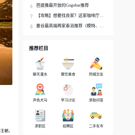
芭提雅最开放的Gogobar推荐
【攻略】想要找良家？这家咖啡厅你可以试试
曼谷最高端两家泰浴推荐（模特、网红、明星
推荐栏目
聊天灌水
餐饮美食
同城交友
声色犬马
学习讨论
求助问答
求职区
招聘区
二手车市
清王朝，