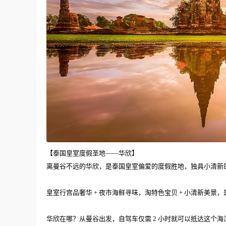
【泰国皇室度假圣地——华欣】
离曼谷不远的华欣，是泰国皇室偏爱的度假胜地，独具小清新
皇室行宫品奢华 + 夜市海鲜寻味，淘特色宝贝 + 小清新美景
华欣在哪？从曼谷出发，自驾车仅需 2 小时就可以抵达这个