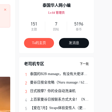
泰国华人网小编
×
Lv.64
管理员
151
7
5196
主题
回帖
泰币
Ta的主页
发消息
老司机专区
下一批
泰国的B2B massage，有没有大佬详细解说一
曼谷日按全攻略（Nuru massage / b2b按摩避
日式按摩？你的全自动洗澡机
上百家曼谷日按联系方式大全！（Nuru Massa
【爱在7月】Straps体验变性人（更新完结）