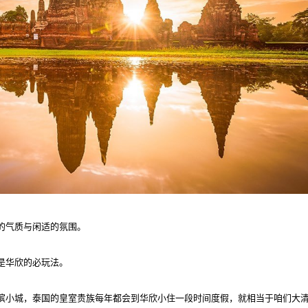
的气质与闲适的氛围。
，是华欣的必玩法。
海滨小城，泰国的皇室贵族每年都会到华欣小住一段时间度假，就相当于咱们大