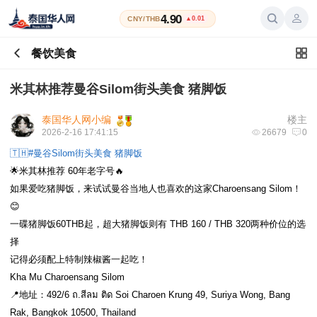
4.90
CNY/THB
▲0.01
餐饮美食
米其林推荐曼谷Silom街头美食 猪脚饭
泰国华人网小编
楼主
2026-2-16 17:41:15
26679
0
🇹🇭#曼谷Silom街头美食 猪脚饭
🌟米其林推荐 60年老字号🔥
如果爱吃猪脚饭，来试试曼谷当地人也喜欢的这家Charoensang Silom！
😊
一碟猪脚饭60THB起，超大猪脚饭则有 THB 160 / THB 320两种价位的选
择
记得必须配上特制辣椒酱一起吃！
Kha Mu Charoensang Silom
📍地址：492/6 ถ.สีลม ติด Soi Charoen Krung 49, Suriya Wong, Bang
Rak, Bangkok 10500, Thailand