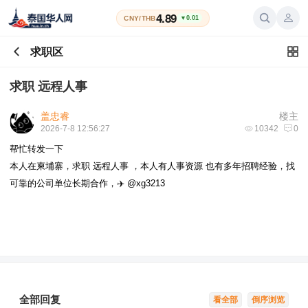
4.89
CNY/THB
▼0.01
求职区
求职 远程人事
盖忠睿
楼主
2026-7-8 12:56:27
10342
0
帮忙转发一下
本人在柬埔寨，求职 远程人事 ，本人有人事资源 也有多年招聘经验，找
可靠的公司单位长期合作，✈️ @xg3213
全部回复
看全部
倒序浏览