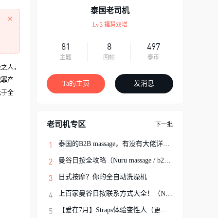
泰国老司机
×
Lv.3 福慧双增
81
8
497
主题
回帖
泰币
极之人，
犯罪产
Ta的主页
发消息
光于全
老司机专区
下一批
泰国的B2B massage，有没有大佬详细解说一
曼谷日按全攻略（Nuru massage / b2b按摩避
日式按摩？你的全自动洗澡机
上百家曼谷日按联系方式大全！（Nuru Massa
【爱在7月】Straps体验变性人（更新完结）