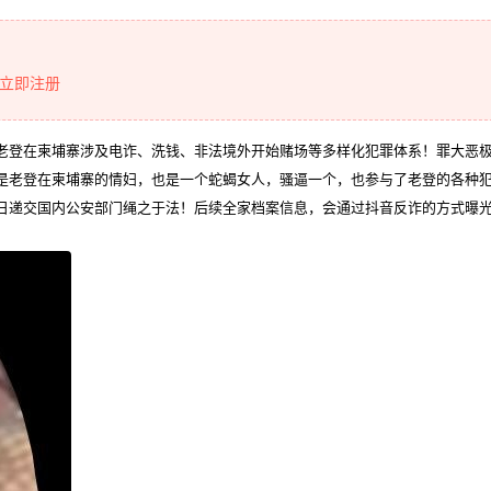
立即注册
，老登在柬埔寨涉及电诈、洗钱、非法境外开始赌场等多样化犯罪体系！罪大恶
是老登在柬埔寨的情妇，也是一个蛇蝎女人，骚逼一个，也参与了老登的各种
日递交国内公安部门绳之于法！后续全家档案信息，会通过抖音反诈的方式曝