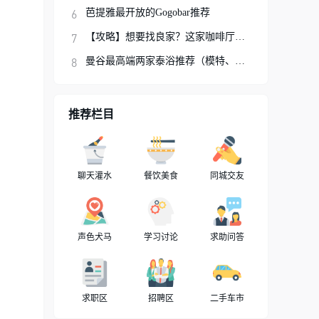
芭提雅最开放的Gogobar推荐
【攻略】想要找良家？这家咖啡厅你可以试试
曼谷最高端两家泰浴推荐（模特、网红、明星
推荐栏目
聊天灌水
餐饮美食
同城交友
声色犬马
学习讨论
求助问答
求职区
招聘区
二手车市