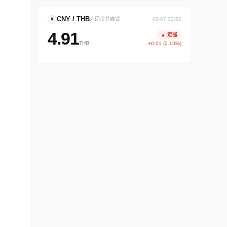
CNY / THB
¥
人民币兑泰铢
08-07 02:52
4.91
▲ 走强
THB
+0.01 (0.16%)