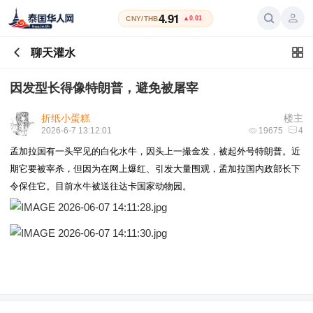
4.91
CNY/THB
▲0.01
聊天灌水
因发型长得像特朗普，避免被屠宰
折纸小蛋糕
楼主
2026-6-7 13:12:01
19675
4
孟加拉国有一头罕见的白化水牛，因头上一撮金发，被起外号特朗普。近
期它要被宰杀，但因为在网上爆红、引发大量围观，孟加拉国内政部长下
令保住它。目前水牛被送往达卡国家动物园。