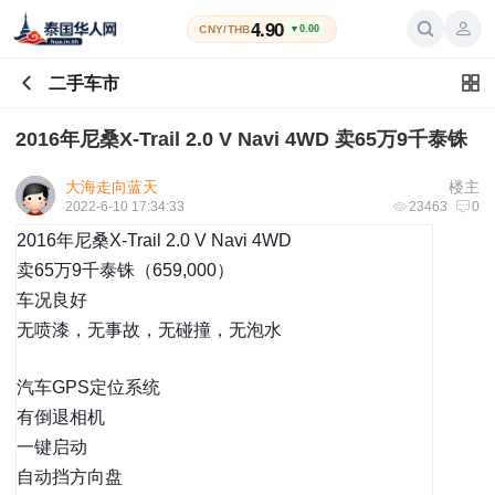
4.90
CNY/THB
▼0.00
二手车市
2016年尼桑X-Trail 2.0 V Navi 4WD 卖65万9千泰铢
大海走向蓝天
楼主
2022-6-10 17:34:33
23463
0
2016年尼桑X-Trail 2.0 V Navi 4WD
卖65万9千泰铢（659,000）
车况良好
无喷漆，无事故，无碰撞，无泡水
汽车GPS定位系统
有倒退相机
一键启动
自动挡方向盘