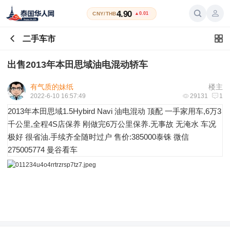
4.90
CNY/THB
▲0.01
二手车市
出售2013年本田思域油电混动轿车
有气质的妹纸
楼主
2022-6-10 16:57:49
29131
1
2013年本田思域1.5Hybird Navi 油电混动 顶配 一手家用车,6万3
千公里,全程4S店保养 刚做完6万公里保养.无事故 无淹水 车况
极好 很省油.手续齐全随时过户 售价:385000泰铢 微信
275005774 曼谷看车