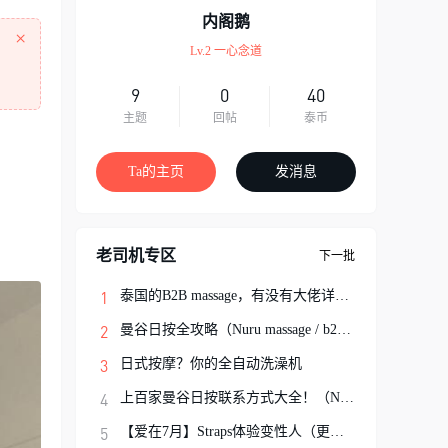
内阁鹅
×
Lv.2 一心念道
9
0
40
主题
回帖
泰币
Ta的主页
发消息
老司机专区
下一批
泰国的B2B massage，有没有大佬详细解说一
曼谷日按全攻略（Nuru massage / b2b按摩避
日式按摩？你的全自动洗澡机
上百家曼谷日按联系方式大全！（Nuru Massa
【爱在7月】Straps体验变性人（更新完结）