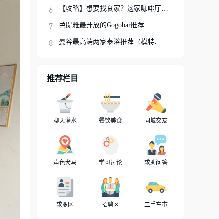
【攻略】想要找良家？这家咖啡厅你可以试试
芭提雅最开放的Gogobar推荐
曼谷最高端两家泰浴推荐（模特、网红、明星
推荐栏目
聊天灌水
餐饮美食
同城交友
声色犬马
学习讨论
求助问答
求职区
招聘区
二手车市