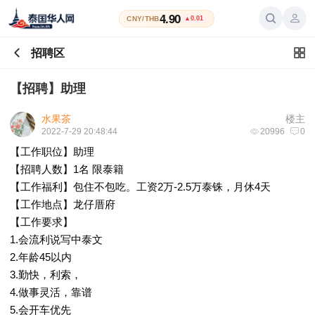
4.90
CNY/THB
▲0.01
招聘区
【招聘】助理
水果茶
楼主
2022-7-29 20:48:44
20996
0
【工作职位】助理
【招聘人数】1名 限泰籍
【工作福利】包住不包吃。工资2万-2.5万泰铢，月休4天
【工作地点】龙仔厝府
【工作要求】
1.会流利说写中泰文
2.年龄45以内
3.勤快，利索，
4.做事灵活，靠谱
5.会开车优先