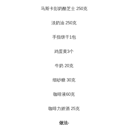
马斯卡彭奶酪芝士 250克
淡奶油 250克
手指饼干1包
鸡蛋黄3个
牛奶 20克
细砂糖 30克
咖啡液60克
咖啡力娇酒 25克
做法-