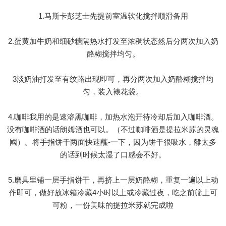
1.马斯卡彭芝士先提前室温软化搅拌顺滑备用
2.蛋黄加牛奶和细砂糖隔热水打发至浓稠状态然后分两次加入奶
酪糊搅拌均匀。
3淡奶油打发至有纹路出现即可，再分两次加入奶酪糊搅拌均
匀，装入裱花袋。
4.咖啡我用的是速溶黑咖啡，加热水泡开待冷却后加入咖啡酒。
没有咖啡酒的话朗姆酒也可以。（不过咖啡酒是提拉米苏的灵魂
國）。将手指饼干两面快速蘸-一下，因为饼干很吸水，離太多
的话到时候太湿了口感会不好。
5.磨具里铺一层手指饼干，再挤上一层奶酪糊，重复一遍以上动
作即可，做好放冰箱冷藏4小时以上或冷藏过夜，吃之前筛上可
可粉，一份美味的提拉米苏就完成啦