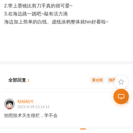
2.带上墨镜比剪刀手真的很可爱~
3.在海边跳一跳吧~敲有活力滴
海边加上简单的白线、虚线涂鸦整体就hin好看啦~
全部回复
看全部
倒序浏览
1
蜗蜗蜗牛
沙发
2022-6-29 13:14:12
拍照技术天生很烂，学不会