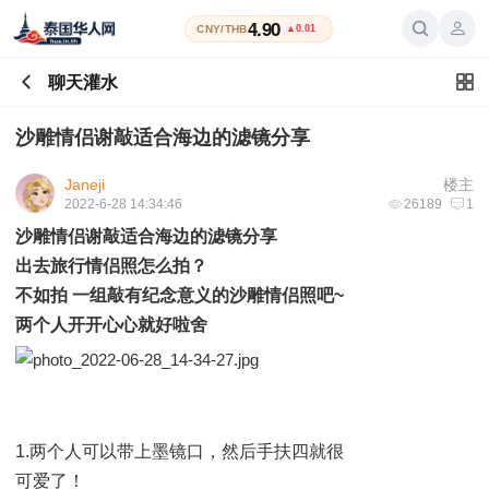
4.90
CNY/THB
▲0.01
聊天灌水
沙雕情侣谢敲适合海边的滤镜分享
Janeji
楼主
2022-6-28 14:34:46
26189
1
沙雕情侣谢敲适合海边的滤镜分享
出去旅行情侣照怎么拍？
不如拍 一组敲有纪念意义的沙雕情侣照吧~
两个人开开心心就好啦舍
1.两个人可以带上墨镜口，然后手扶四就很
可爱了！