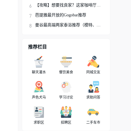
【攻略】想要找良家？这家咖啡厅你可以试试
芭提雅最开放的Gogobar推荐
曼谷最高端两家泰浴推荐（模特、网红、明星
推荐栏目
聊天灌水
餐饮美食
同城交友
声色犬马
学习讨论
求助问答
求职区
招聘区
二手车市