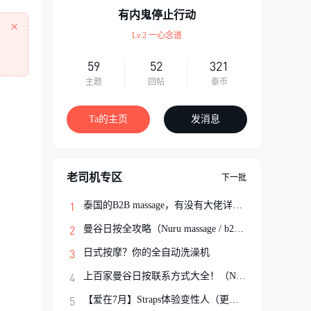
有内鬼停止行动
×
Lv.2 一心念道
59
52
321
主题
回帖
泰币
Ta的主页
发消息
老司机专区
下一批
泰国的B2B massage，有没有大佬详细解说一
曼谷日按全攻略（Nuru massage / b2b按摩避
日式按摩？你的全自动洗澡机
上百家曼谷日按联系方式大全！（Nuru Massa
【爱在7月】Straps体验变性人（更新完结）