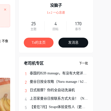
没脑子
×
Lv.2 一心念道
25
4
170
主题
回帖
泰币
 不像
Ta的主页
发消息
老司机专区
下一批
泰国的B2B massage，有没有大佬详细解说一
曼谷日按全攻略（Nuru massage / b2b按摩避
日式按摩？你的全自动洗澡机
上百家曼谷日按联系方式大全！（Nuru Massa
【爱在7月】Straps体验变性人（更新完结）