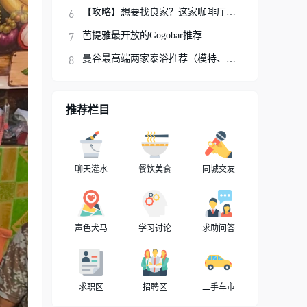
【攻略】想要找良家？这家咖啡厅你可以试试
芭提雅最开放的Gogobar推荐
曼谷最高端两家泰浴推荐（模特、网红、明星
推荐栏目
聊天灌水
餐饮美食
同城交友
声色犬马
学习讨论
求助问答
求职区
招聘区
二手车市