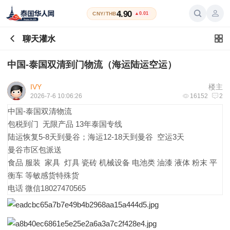
4.90
CNY/THB
▲0.01
聊天灌水
中国-泰国双清到门物流（海运陆运空运）
IVY
楼主
2026-7-6 10:06:26
16152
2
中国-泰国双清物流
包税到门 无限产品 13年泰国专线
陆运恢复5-8天到曼谷；海运12-18天到曼谷 空运3天
曼谷市区包派送
食品 服装 家具 灯具 瓷砖 机械设备 电池类 油漆 液体 粉末 平
衡车 等敏感货特殊货
电话 微信18027470565