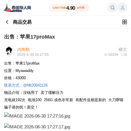
4.90
CNY/THB
▲0.01
商品交易
出售：苹果17proMax
内阁鹅
楼主
2026-6-30 16:27:55
10334
0
出售：苹果17proMax
位置：Myawaddy
价格：43000
联系方式：@Nlt20041126
物品介绍：没钱用了 卖了缓解压力
充电就192次 电池100 256G 成色非常新 有配件送都是新的 大刀啰嗦
骗子请勿扰！面交！