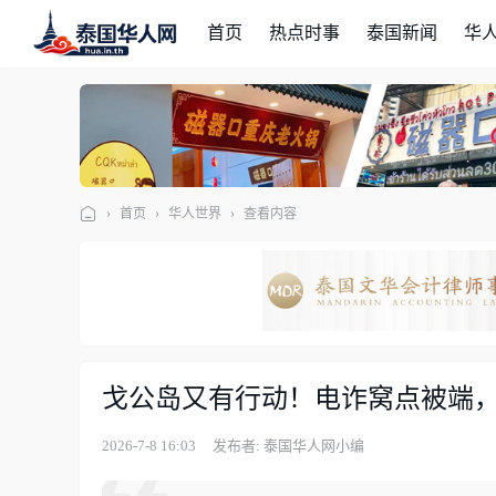
首页
热点时事
泰国新闻
华
›
首页
›
华人世界
›
查看内容
泰
国
华
人
网
戈公岛又有行动！电诈窝点被端，
2026-7-8 16:03
发布者: 泰国华人网小编