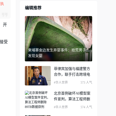
项执
编辑推荐
）开
接受
柬埔寨金边发生弃婴事件：拾荒男子
发现女婴
菲律宾加强与福建警方
合作，联手打击跨境电
#华人世界
573 人气
北京首例破坏AI模型案
件宣判，算法工程师删
#华人世界
574 人气