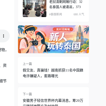
老挝清剿网赌行动：32
名泰国人被遣返，373
#泰国新闻
680 人气
财物，
上一篇
、资
假交友、真骗钱！越南抓获11名中国籍
电诈嫌疑人，套路曝光
细节
下一篇
安徽男子轻信世界杯内幕消息，筹20万